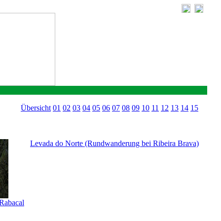
Übersicht
01
02
03
04
05
06
07
08
09
10
11
12
13
14
15
Levada do Norte (Rundwanderung bei Ribeira Brava)
 Rabacal