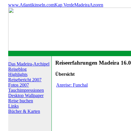
www.Atlantikinseln.com
Kap Verde
Madeira
Azoren
Reiseerfahrungen Madeira 16.0
Das Madeira-Archipel
Reiseblog
Übersicht
Highlights
Reisebericht 2007
Anreise: Funchal
Fotos 2007
Tauch­impressionen
Desktop Wallpaper
Reise buchen
Links
Bücher & Karten